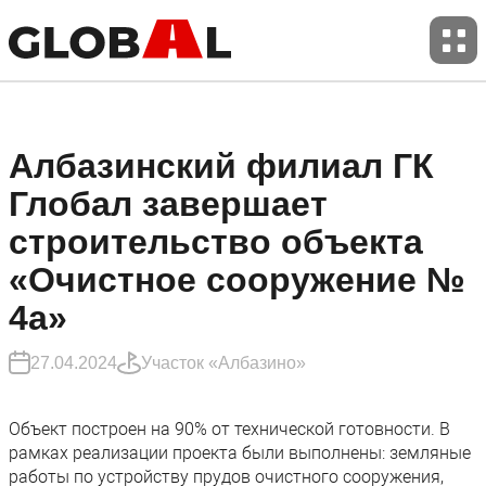
Албазинский филиал ГК
01
02
Глобал завершает
строительство объекта
«Очистное сооружение №
О компании
События
4а»
03
04
27.04.2024
Участок «Албазино»
Объект построен на 90% от технической готовности. В
рамках реализации проекта были выполнены: земляные
работы по устройству прудов очистного сооружения,