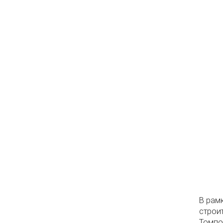
В рам
строи
Томпо