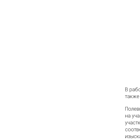
В рабо
также
Полев
на уч
участ
соотв
изыска