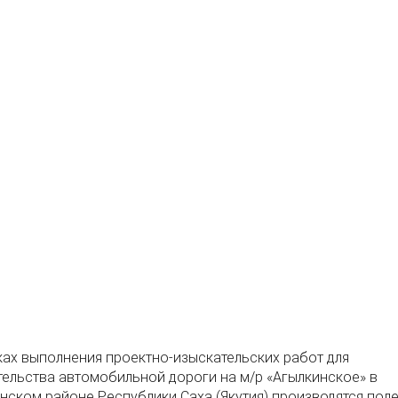
Уча
ках выполнения проектно-изыскательских работ для
тельства автомобильной дороги на м/р «Агылкинское» в
нском районе Республики Саха (Якутия) производятся пол