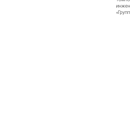
инжен
«Груп