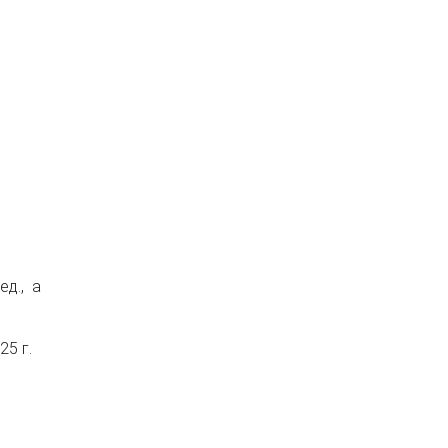
ед., а
5 г.