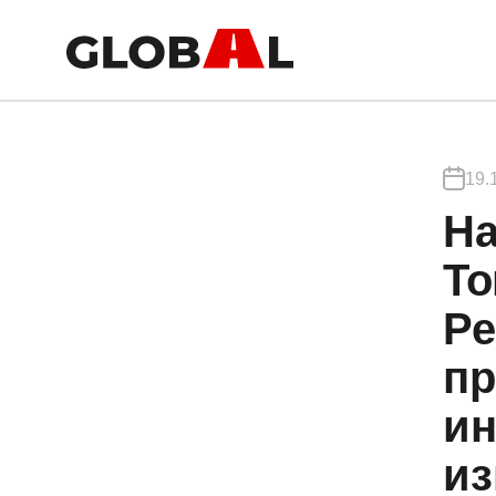
19.
На
То
Ре
пр
ин
из