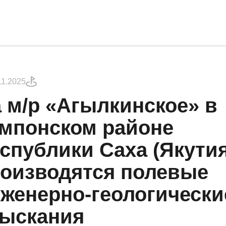
01
11.2025
 м/р «Агылкинское» в
мпонском районе
спублики Саха (Якутия
О компании
Со
оизводятся полевые
женерно-геологически
ыскания